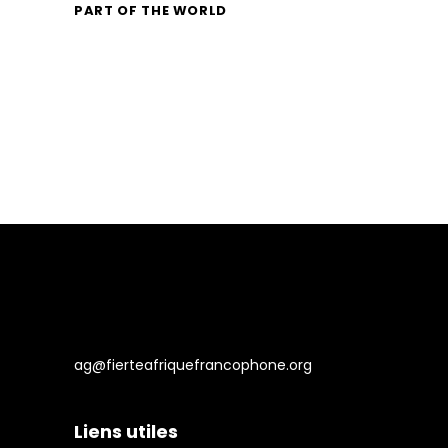
PART OF THE WORLD
ag@fierteafriquefrancophone.org
Liens utiles