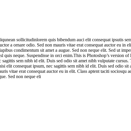
qunean sollicitudinlorem quis bibendum auci elit consequat ipsutis sem n
or a ornare odio. Sed non mauris vitae erat consequat auctor eu in elit.
s dapibus condimentum sit amet a augue. Sed non neque elit. Sed ut imp
sl quis neque. Suspendisse in orci enim.This is Photoshop’s version of
c sagittis sem nibh id elit. Duis sed odio sit amet nibh vulputate cursu
nisi elit consequat ipsum, nec sagittis sem nibh id elit. Duis sed odio 
uris vitae erat consequat auctor eu in elit. Class aptent taciti sociosqu 
gue. Sed non neque eli