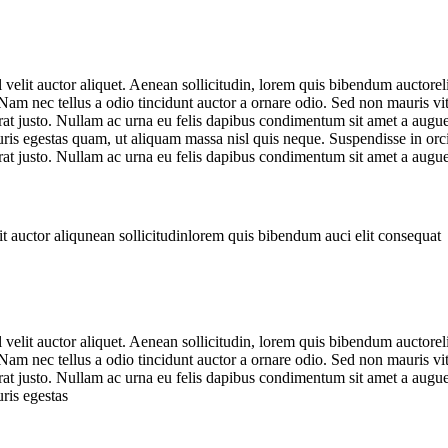
lit auctor aliquet. Aenean sollicitudin, lorem quis bibendum auctorelit
m nec tellus a odio tincidunt auctor a ornare odio. Sed non mauris vitae
erat justo. Nullam ac urna eu felis dapibus condimentum sit amet a augu
is egestas quam, ut aliquam massa nisl quis neque. Suspendisse in orci e
erat justo. Nullam ac urna eu felis dapibus condimentum sit amet a augu
t auctor aliqunean sollicitudinlorem quis bibendum auci elit consequat
lit auctor aliquet. Aenean sollicitudin, lorem quis bibendum auctorelit
m nec tellus a odio tincidunt auctor a ornare odio. Sed non mauris vitae
erat justo. Nullam ac urna eu felis dapibus condimentum sit amet a augu
ris egestas