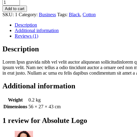
Absolute
Logo
Add to cart
quantity
SKU:
1
Category:
Business
Tags:
Black
,
Cotton
Description
Additional information
Reviews (1)
Description
Lorem Ipsn gravida nibh vel velit auctor aliqunean sollicitudinlorem q
ipsum velit. Nam nec tellus a odio tincidunt auctor a ornare oed non ma
in erat justo. Nullam ac urna eu felis dapibus condimentum sit amet 
Additional information
Weight
0.2 kg
Dimensions
56 × 27 × 43 cm
1 review for
Absolute Logo