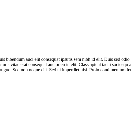
uis bibendum auci elit consequat ipsutis sem nibh id elit. Duis sed odi
uris vitae erat consequat auctor eu in elit. Class aptent taciti sociosqu
a augue. Sed non neque elit. Sed ut imperdiet nisi. Proin condimentum f