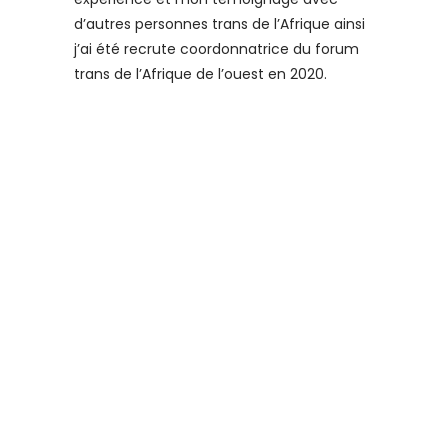
d’autres personnes trans de l’Afrique ainsi
j’ai été recrute coordonnatrice du forum
trans de l’Afrique de l’ouest en 2020.
j’aimerai être dans le conseil d
administration de Fierté Afrique
Francophone poussé plus haute l Afrique
Francophone qui est un peu en retard par