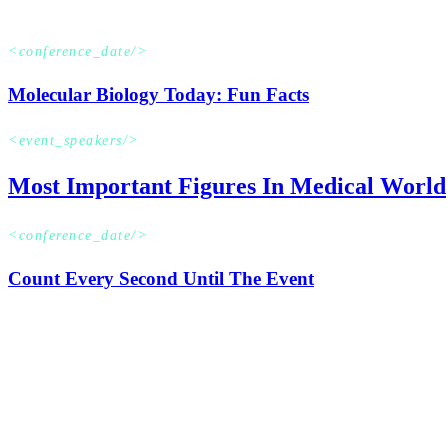
Read more
<conference_date/>
Molecular Biology Today: Fun Facts
<event_speakers/>
Most Important Figures In Medical World
<conference_date/>
Count Every Second Until The Event
Lorem ipsum dolor s