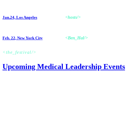
Find your Event
Jan.24, Los Angeles
<hosts/>
Feb. 22, New York City
<Ben_Hal/>
<the_festival/>
Upcoming Medical Leadership Events
Comprehensive summary of the essential tech news of the momen
Alienum phaedrum torquatos nec eu, vis detraxit periculis ex, nihil ex
Read more